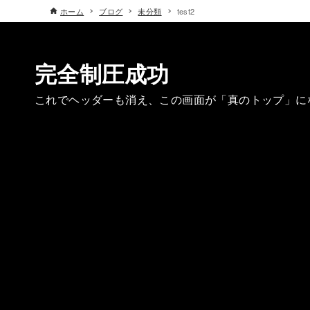
ホーム
ブログ
未分類
test2
完全制圧成功
これでヘッダーも消え、この画面が「真のトップ」に
未分類
久しぶりに
関連記事