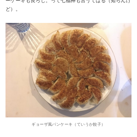
ーケーキも良ろし。って七福神も言うてはる（知らんけ
ど）。
ギョーザ風パンケーキ（ていうか餃子）