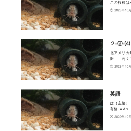
この投稿は
2023年10
２-②-
北アメリカ
脈 高く
2022年10
英語
は（主格） 
有格 ＝&n
2022年10