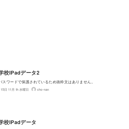
学校IPadデータ2
パスワードで保護されているため抜粋文はありません。
月15日 11月 th 水曜日
cho-nan
学校IPadデータ