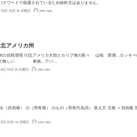
パスワードで保護されているため抜粋文はありません。
月16日 10月 th 月曜日
cho-nan
⑷ 北アメリカ州
州の自然環境 ⑴北アメリカ大陸とカリブ海の島々 山地 西側…ロッキー
て険しい 東側…アパ…
月4日 10月 th 火曜日
cho-nan
を（目的格） の（所有格） のもの（所有代名詞） 覚え方 主格 ＝目的格 
…
月3日 10月 rd 月曜日
cho-nan